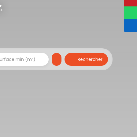
z
Rechercher
urface min (m²)