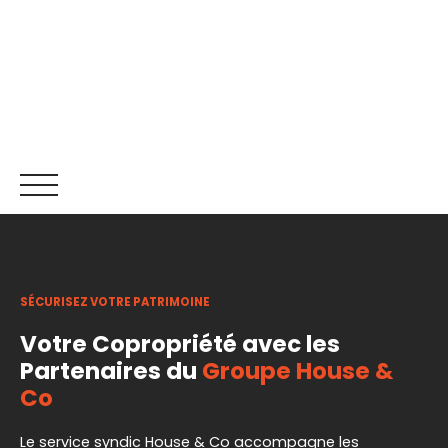
SÉCURISEZ VOTRE PATRIMOINE
ACCUEIL
ACHETER
LOUER
NOS SERVICES
RECR
Votre Copropriété avec les
Partenaires du
Groupe House &
Être rappelé
Co
Le service syndic House & Co accompagne les