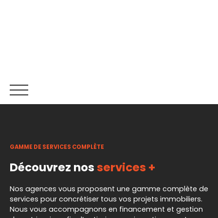
GAMME DE SERVICES COMPLÈTE
ACCUEIL
ACHETER
LOUER
NOS SERVICES
RECR
Découvrez nos
services +
Être rappelé
Nos agences vous proposent une gamme complète de
services pour concrétiser tous vos projets immobiliers.
Nous vous accompagnons en financement et gestion