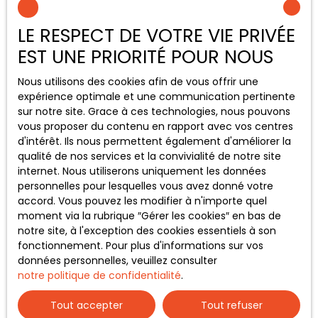
Estimez votre bien
Espace vendeur
LE RESPECT DE VOTRE VIE PRIVÉE
Vendre avec nous
EST UNE PRIORITÉ POUR NOUS
Gestion locative
Nous utilisons des cookies afin de vous offrir une
Nous contacter
expérience optimale et une communication pertinente
sur notre site. Grace à ces technologies, nous pouvons
vous proposer du contenu en rapport avec vos centres
Pied de page droit
d'intérêt. Ils nous permettent également d'améliorer la
qualité de nos services et la convivialité de notre site
internet. Nous utiliserons uniquement les données
Nos honoraires
personnelles pour lesquelles vous avez donné votre
accord. Vous pouvez les modifier à n'importe quel
Mentions légales
moment via la rubrique ″Gérer les cookies″ en bas de
Politique de confidentialité
notre site, à l'exception des cookies essentiels à son
fonctionnement. Pour plus d'informations sur vos
Plan du site
données personnelles, veuillez consulter
notre politique de confidentialité
.
Tout accepter
Tout refuser