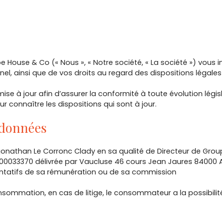
pe House & Co (« Nous », « Notre société, « La société ») vous
el, ainsi que de vos droits au regard des dispositions légales
e à jour afin d’assurer la conformité à toute évolution législa
r connaître les dispositions qui sont à jour.
 données
jonathan Le Corronc Clady en sa qualité de Directeur de Gro
00033370 délivrée par Vaucluse 46 cours Jean Jaures 84000 Avi
sentatifs de sa rémunération ou de sa commission
nsommation, en cas de litige, le consommateur a la possibili