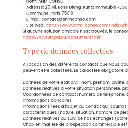
- Nom: ANM CONSO
- Adresse: 25 All. Rose Dieng-Kuntz Immeuble REGU
- Commune: Paris 75019
- E-mail: contact@anmconso.com
- Site web:
https://www.anm-conso.com/index.p
Si aucune solution amiable n'est trouvée, le cons
https://ec.europa.eu/consumers/odr
.
Type de données collectées
A l’occasion des différents contacts que Nous po
peuvent être collectées. Le caractère obligatoire d
Données de votre état civil : nom, prénom, civilité
Données relatives à votre situation personnelle, pro
Coordonnées de contact : numéro de téléphone, a
Informations bancaires
Informations liées à l’objet du contrat qui pourrai
caractéristiques (nature, situation, nombre de piè
Données relatives au suivi de nos échanges (cor
Choix en matière de prospection commerciale et/o