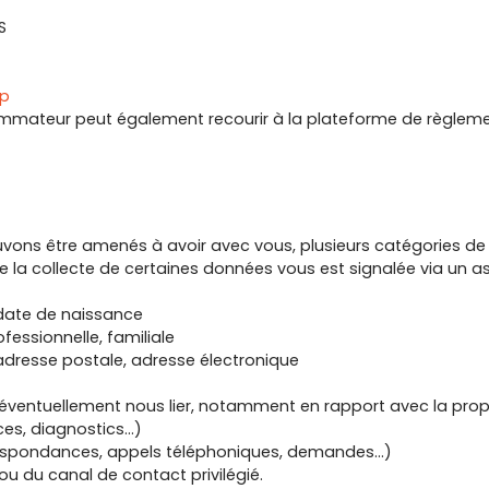
S
hp
ommateur peut également recourir à la plateforme de règlement
uvons être amenés à avoir avec vous, plusieurs catégories 
e la collecte de certaines données vous est signalée via un as
, date de naissance
fessionnelle, familiale
dresse postale, adresse électronique
t éventuellement nous lier, notamment en rapport avec la propr
ces, diagnostics…)
respondances, appels téléphoniques, demandes…)
u du canal de contact privilégié.