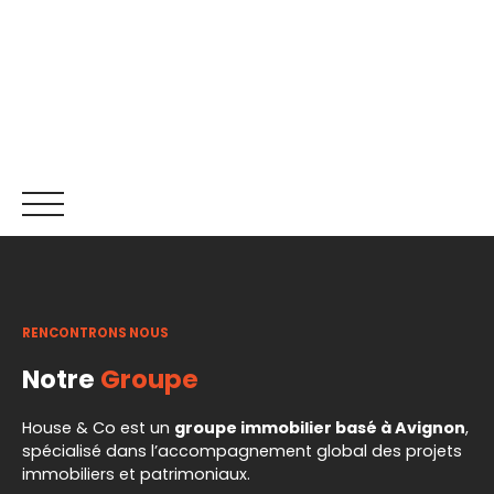
RENCONTRONS NOUS
ACCUEIL
ACHETER
LOUER
NOS SERVICES
RECR
Notre
Groupe
Être rappelé
House & Co est un
groupe immobilier basé à Avignon
,
spécialisé dans l’accompagnement global des projets
immobiliers et patrimoniaux.