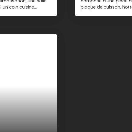
matisation, une salle
composé d'une pièce à 
 un coin cuisine
plaque de cuisson, hott
0. 00 € Charges :
avec placard, une salle 
0 € Honoraires
Charges : 50. 00 € Dépôt
isques auxquels ce bien
392,26 € ref annonce : 
es : www. georisques.
auxquels ce bien est exp
 caractéristiques de
www. georisques. gouv. 
d sur 5 usages
caractéristiques de vot
éclairage, auxiliaires),
5 usages (chauffage, ea
nergies indexés sur les
auxiliaires) entre 850 €
ris) conformément à
indexés sur les années
blissement du DPE
conformément à l'arrêté
l'établissement du DPE