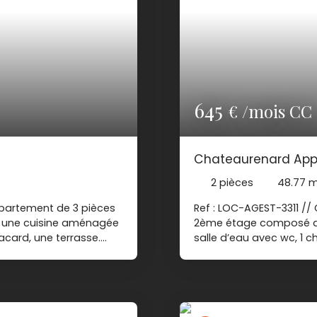
645
€ /mois CC
Chateaurenard App
2
pièces
48.77
m
ppartement de 3 pièces
Ref : LOC-AGEST-3311 /
c, une cuisine aménagée
2ème étage composé d’un
acard, une terrasse.
salle d’eau avec wc, 1 
 : 20. 00 €
parking. Loy
ion : 814 € Les
80. 00 € Dépôt de gara
st exposé sont
€ Les informations sur 
ues. gouv. fr
disponibles sur le site 