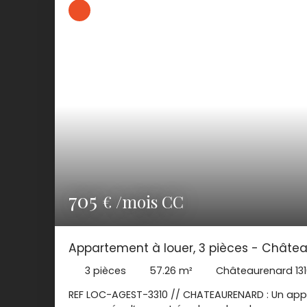
705
€ /mois CC
Appartement à louer, 3 pièces - Châtea
3
pièces
57.26
m²
Châteaurenard 13
REF LOC-AGEST-3310 // CHATEAURENARD : Un app