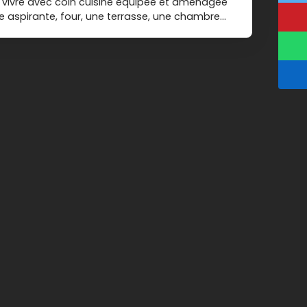
vivre avec coin cuisine équipée et aménagée
e aspirante, four, une terrasse, une chambre
de bains avec wc. DPE : D Loyer : 580. 00 €
 de garantie : 580. 00 € Honoraires Location :
LOC-AGEST-3306 Les informations sur les risques
osé sont disponibles sur le site Géorisques :
fr Les coûts sont estimés en fonction des
re logement et pour une utilisation standard sur
u chaude sanitaire, climatisation, éclairage,
 et 1 210 € par an Prix moyens des énergies
 2021, 2022, 2023 (abonnements compris)
 du 31 mars 2021 en vigueur lors de