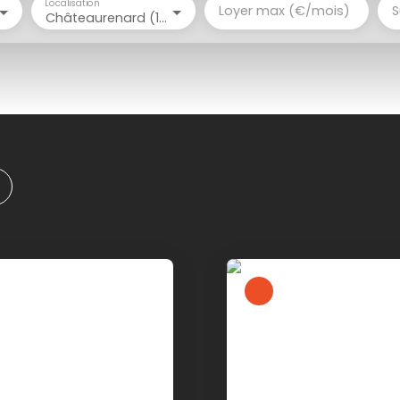
Localisation
Loyer max (€/mois)
S
Châteaurenard (13160)