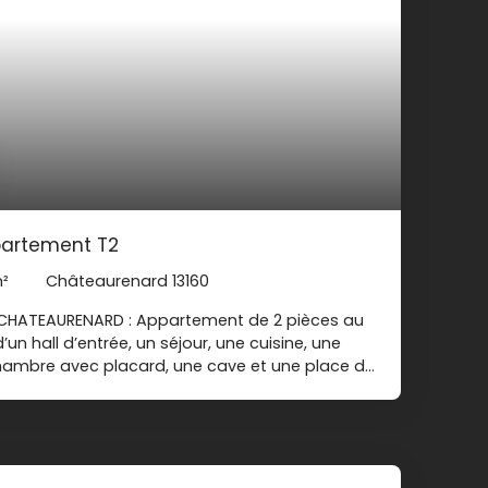
artement T2
²
Châteaurenard 13160
/ CHATEAURENARD : Appartement de 2 pièces au
 hall d’entrée, un séjour, une cuisine, une
chambre avec placard, une cave et une place de
er : 565. 00 € Charges :
ntie : 565. 00 € Honoraires Location : 536,47
les risques auxquels ce bien est exposé sont
Géorisques : www. georisques. gouv. fr