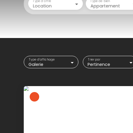
Type d'offre
Type de bien
Location
Appartement
Type d'affichage
Trier par
Galerie
Pertinence