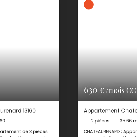
630
€ /mois CC
urenard 13160
Appartement Chate
160
2
pièces
35.66
m
artement de 3 pièces
CHATEAURENARD : Appar