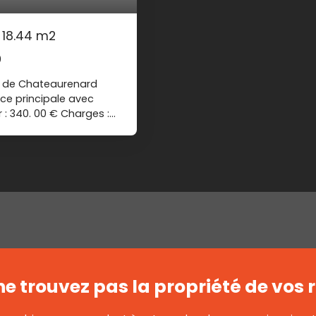
 18.44 m2
0
re de Chateaurenard
e principale avec
 : 340. 00 € Charges :
 location : 202,84 € ref
les risques auxquels ce
risques : www.
fonction des
utilisation standard sur
atisation, éclairage,
oyens des énergies
onnements compris)
ne trouvez pas
la propriété de vos 