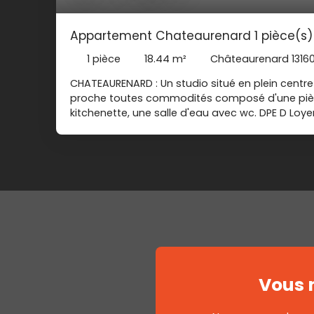
Appartement Chateaurenard 1 pièce(s)
1
pièce
18.44
m²
Châteaurenard 1316
CHATEAURENARD : Un studio situé en plein cent
proche toutes commodités composé d'une pièc
kitchenette, une salle d'eau avec wc. DPE D Loyer
10. 00 € Dépôt de garantie : 340. 00 € Honoraires
annonce : LOC-AGEST-3309 Les informations sur 
bien est exposé sont disponibles sur le site Géo
georisques. gouv. fr Les coûts sont estimés en 
caractéristiques de votre logement et pour une 
5 usages (chauffage, eau chaude sanitaire, clim
auxiliaires) entre 570 € et 780 € par an Prix m
indexés sur les années 2021, 2022 et 2023 (ab
Vous 