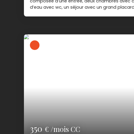
composée d’une entrée, deux chambres avec cli
d’eau avec wc, un séjour avec un grand placard,
aménagée avec cellier. Loyer : 67
35. 00 € Dépôt de garantie : 670. 0
location : 629. 86 € Les informations sur les r
est exposé sont disponibles sur le site Géorisqu
gouv. fr Les coûts sont estimés en fonction des
votre logement et pour une utilisation standar
(chauffage, eau chaude sanitaire, climatisation, 
entre 942 € et 1 274 € par an. Prix moyens des é
années 2021, 2022 et 2023 (abonnements comp
l’arrêté du 31 mars 2021 en vigueur lors de l’éta
350
€ /mois CC