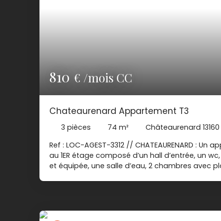
810
€ /mois CC
Chateaurenard Appartement T3
3
pièces
74
m²
Châteaurenard 13160
Ref : LOC-AGEST-3312 // CHATEAURENARD : Un a
au 1ER étage composé d’un hall d’entrée, un w
et équipée, une salle d’eau, 2 chambres avec pl
Loyer : 790. 00 € Charges
Dépôt de garantie : 790. 00 € Honoraires locat
informations sur les risques auxquels ce bien e
disponibles sur le site Géorisques : www. georisq