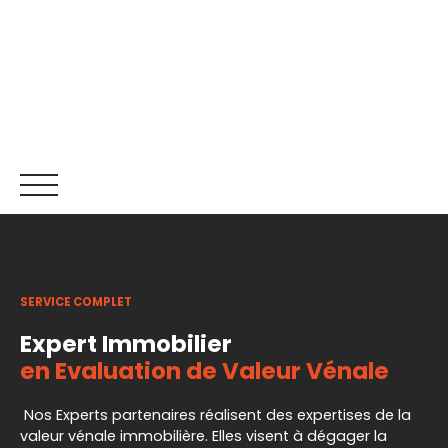
SERVICE COMPLET
ACCUEIL
ACHETER
LOUER
NOS SERVICES
RECR
Expert Immobilier
en Evaluation de Valeur Vénale
Être rappelé
Nos Experts partenaires réalisent des expertises de la
valeur vénale immobilière. Elles visent à dégager la