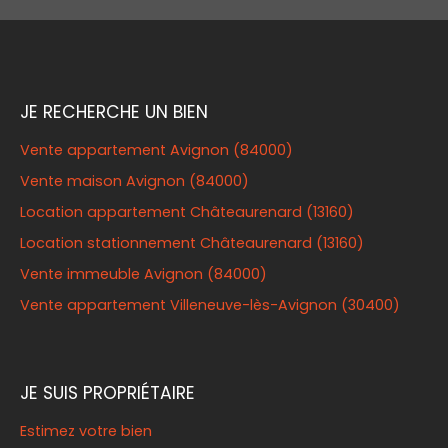
comprend également 2 caves, un garage de 40
m² et un jardin. La surface cadastrale est de 514
m² et la taxe foncière s'élève à 6 300 € par an. ref:
MR1976 DPE: E et F GES: D et D Prix: 1 150 000 euros,
honoraire à la charge du vendeur. Les
JE RECHERCHE UN BIEN
informations sur les risques auxquels ce bien est
exposé sont disponibles sur le site Géorisques :
Vente appartement Avignon (84000)
www. georisques. gouv. com
Vente maison Avignon (84000)
Location appartement Châteaurenard (13160)
Location stationnement Châteaurenard (13160)
Vente immeuble Avignon (84000)
Vente appartement Villeneuve-lès-Avignon (30400)
JE SUIS PROPRIÉTAIRE
Estimez votre bien