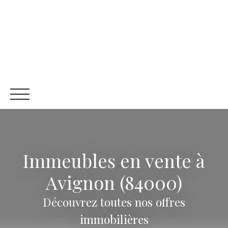
Immeubles en vente à
ACCUEIL
ACHETER
LOUER
NOS SERVICES
RECR
Avignon (84000)
Être rappelé
Découvrez toutes nos offres
immobilières