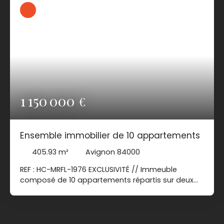
460 €. Un investissement sécurisé offrant une
rentabilité brute attractive de 7 %, idéal pour
investisseurs en quête d’un placement
patrimonial de qualité. DPE : D. Prix : 206 000 € –
Honoraires à la charge du vendeur.
1 150 000
€
Ensemble immobilier de 10 appartements
405.93
m²
Avignon 84000
REF : HC-MRFL-1976 EXCLUSIVITÉ // Immeuble
composé de 10 appartements répartis sur deux
bâtiments. Il comprend plusieurs typologies allant
du studio au T4, pour une surface cadastrale de
514 m², avec jardin, 2 caves et un garage de 40
m². Bâtiment n°1 (6 appartements) : -