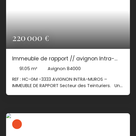
220 000
€
Immeuble de rapport // avignon Intra-
muros
91.05
m²
Avignon 84000
REF : HC-GM -3333 AVIGNON INTRA-MUROS –
IMMEUBLE DE RAPPORT Secteur des Teinturiers. Un
projet d'investissement performant repose sur
trois éléments : un emplacement pérenne, des
travaux déjà sécurisés et un budget maîtrisable.
Cet immeuble réunit précisément ces critères.
Implanté dans le secteur des Corps-Saints /
Teinturiers il offre une véritable feuille de route
pour un investisseur souhaitant créer un